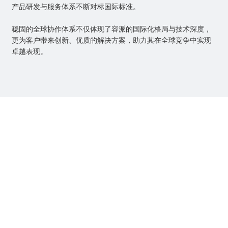
产品研发与服务体系不断对标国际标准。
稳固的全球协作体系不仅体现了容派的国际化格局与技术深度，
更为客户带来创新、优质的解决方案，助力其在全球竞争中实现
卓越表现。
国际认证
容派依托卓越的技术实力与严谨的质量管理体系，产品已通过多项国
际权威认证，确保符合全球塑料加工行业的标准规范。无论是生产工
艺、设备性能，还是安全环保要求，均达到国际领先水平，确保每一
台设备在全球市场中均具备可靠性与竞争力，赢得了全球客户的高度
认可与信赖。